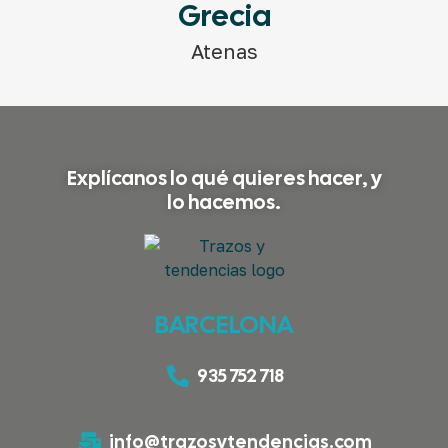
Grecia
Atenas
Explícanos lo qué quieres hacer, y
lo hacemos.
BARCELONA
935 752 718
info@trazosytendencias.com