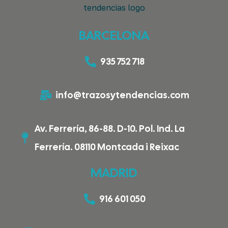
BARCELONA
935 752 718
info@trazosytendencias.com
Av. Ferrería, 86-88. D-10. Pol. Ind. La
Ferrería. 08110 Montcada i Reixac
MADRID
916 601 050