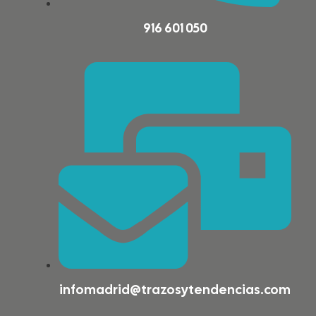
916 601 050
infomadrid@trazosytendencias.com