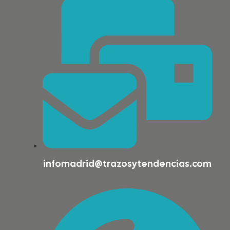
infomadrid@trazosytendencias.com