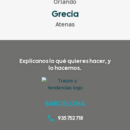
Orlando
Grecia
Atenas
Explícanos lo qué quieres hacer, y
lo hacemos.
BARCELONA
935 752 718