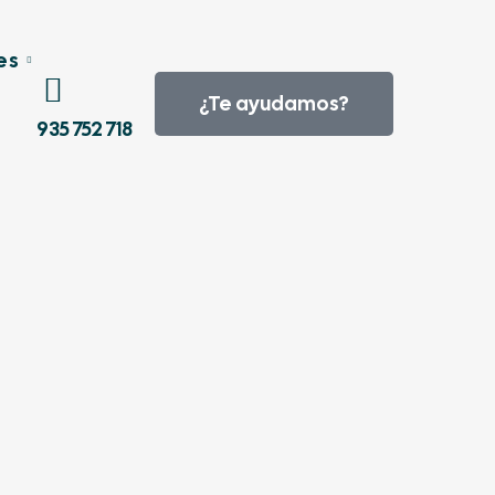
es
¿Te ayudamos?
935 752 718